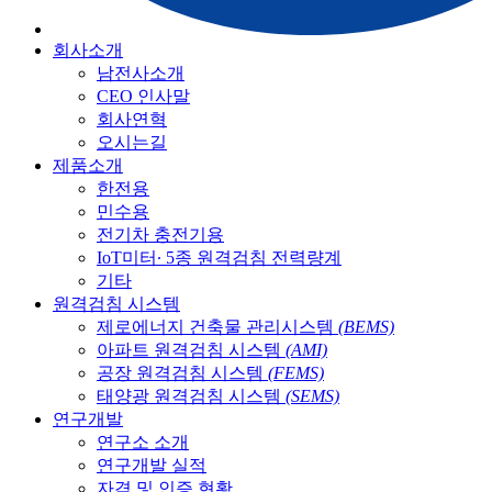
회사소개
남전사소개
CEO 인사말
회사연혁
오시는길
제품소개
한전용
민수용
전기차 충전기용
IoT미터∙ 5종 원격검침 전력량계
기타
원격검침 시스템
제로에너지 건축물 관리시스템
(BEMS)
아파트 원격검침 시스템
(AMI)
공장 원격검침 시스템
(FEMS)
태양광 원격검침 시스템
(SEMS)
연구개발
연구소 소개
연구개발 실적
자격 및 인증 현황