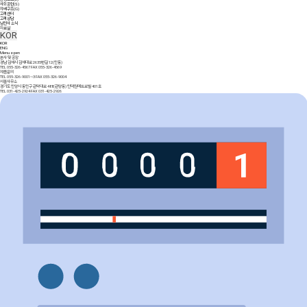
사회공헌(S)
지배구조(G)
고객센터
고객상담
남전사 소식
자료실
KOR
KOR
ENG
Menu open
본사 및 공장
경남 김해시 김해대로 2635번길 12(안동)
TEL 055-326-4567
FAX 055-326-4569
제품문의
TEL 055-326-9001~3
FAX 055-326-9004
서울사무소
경기도 안양시 동안구 관악대로 488(관양동) 인덕원메트로빌 401호
TEL 031-425-2924
FAX 031-425-2926