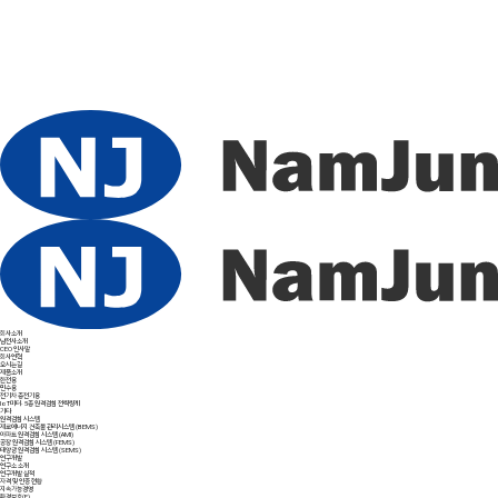
회사소개
남전사소개
CEO 인사말
회사연혁
오시는길
제품소개
한전용
민수용
전기차 충전기용
IoT미터∙ 5종 원격검침 전력량계
기타
원격검침 시스템
제로에너지 건축물 관리시스템
(BEMS)
아파트 원격검침 시스템
(AMI)
공장 원격검침 시스템
(FEMS)
태양광 원격검침 시스템
(SEMS)
연구개발
연구소 소개
연구개발 실적
자격 및 인증 현황
지속가능경영
환경보호(E)