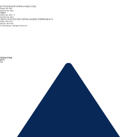
본사 및 공장
경남 김해시 김해대로 2635번길 12(안동)
Tel
055-326-4567
FAX
055-326-4569
제품문의
Tel
055-326-9001~3
FAX
055-326-9004
서울사무소
경기도 안양시 동안구 관악대로 488(관양동) 인덕원메트로빌 401호
Tel
031-425-2924
FAX
031-425-2926
© 2025 Namjun. All Rights Reserved.
개인정보처리방침
관리자
TOP